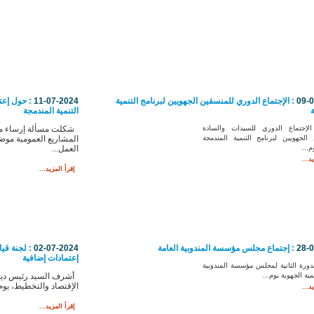
09-
: الإجتماع الدوري للمنسقين الجهويين لبرنامج التنمية
11-07-2024
: حول إعتم
ة
التنمية المندمجة
إجتماع الدوري للسيدات والسادة
شكلت مسألة إرساء من
الجهويين لبرنامج التنمية المندمجة
المشاريع العمومية مو
م...
العمل...
د...
إقرأ المزيد...
28-
: إجتماع مجلس مؤسسة المندوبية العامة
02-07-2024
: لجنة قيا
إعتمادات إضافية
دورة الثانية لمجلس مؤسسة المندوبية
نمية الجهوية يوم...
أشرف السيد رئيس ديوا
الإقتصاد والتخطيط، يوم.
د...
إقرأ المزيد...