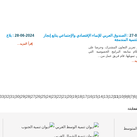
27-
: الصندوق العربي للإنماء الإقتصادي والإجتماعي يتابع إنجاز
28-06-2024
: بلاغ
لتنمية المندمجة
إقرأ المزيد...
تعزيز التعاون المشترك، وحرصا على
ام متابعة البرامج الخصوصية التي
تمويلها، قام فريق عمل من...
د...
33
|
32
|
31
|
30
|
29
|
28
|
27
|
26
|
25
|
24
|
23
|
22
|
21
|
20
|
19
|
18
|
17
|
16
|
15
|
14
|
13
|
12
|
11
|
10
|
9
|
8
|
7
|
6
|
فحة
سابقة