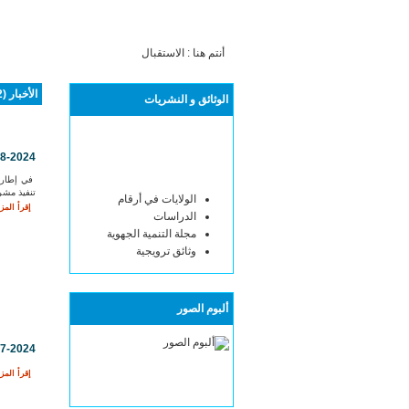
أنتم هنا :
الاستقبال
الأخبار (502 )
الوثائق و النشريات
08-2024
في إطار 
تنفيذ مشر
الولايات في أرقام
إقرأ المزي
الدراسات
مجلة التنمية الجهوية
وثائق ترويجية
ألبوم الصور
07-2024
إقرأ المزي