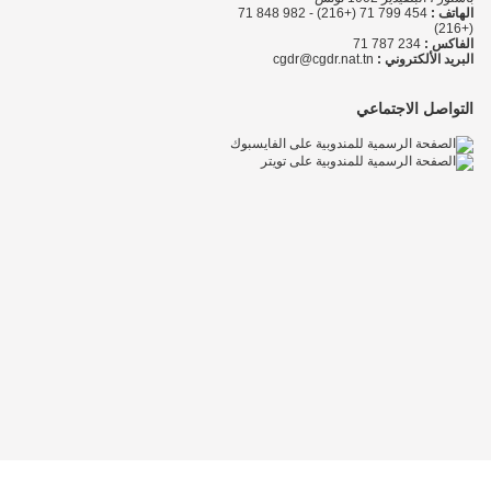
الهاتف :
454 799 71 (+216) - 982 848 71
(+216)
الفاكس :
234 787 71
البريد الألكتروني :
cgdr@cgdr.nat.tn
التواصل الاجتماعي