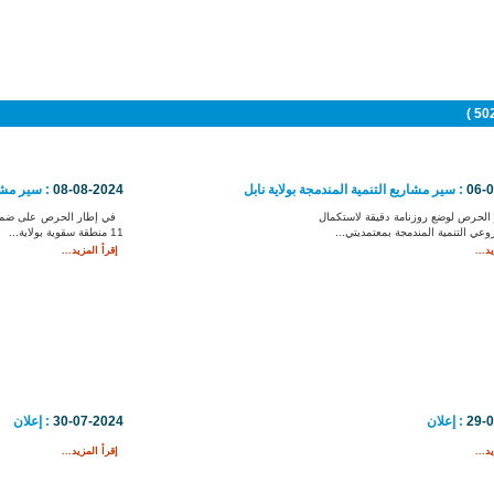
06-
: سير مشاريع التنمية المندمجة بولاية نابل
08-08-2024
: سير مشار
الحرص لوضع روزنامة دقيقة لاستكمال
في إطار الحرص على ضمان 
وعي التنمية المندمجة بمعتمديتي...
11 منطقة سقوية بولاية...
د...
إقرأ المزيد...
29-
: إعلان
30-07-2024
: إعلان
د...
إقرأ المزيد...