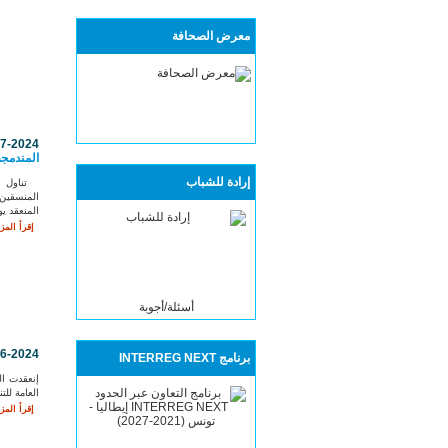
معرض الصحافة
07-2024
المندمج
إرادة للشباب
تناول ال
المنسقين 
المنعقد يو
إقرأ المزي
أسئلة/أجوبة
06-2024
برنامج INTERREG NEXT
إنعقدت ال
العامة للت
إقرأ المزي