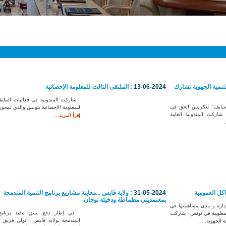
للتنمية الجهوية تشارك
13-06-2024
: الملتقى الثالث للمعلومة الإحصائية
شاركت المندوبية في فعاليات الملتقى
ايف" لتكريس الحق في
للمعلومة الإحصائية بتونس والذي تمحور
النفاذ إلى المعلومة٫ شاركت المندوبية العامة
إقرأ المزيد...
اكل العمومية
31-05-2024
: ولاية قابس ...معاينة مشاريع برنامج التنمية المندمجة
بمعتمديتي مطماطة ودخيلة توجان
دارة و مدى مساهمتها في
في إطار دفع نسق تنفيذ برنامج 
للمعلومة في تونس ، شاركت
المندمجة بولاية قابس ، تولى فريق
ة الجهوية....