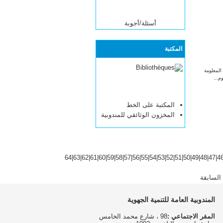
أسئلة/أجوبة
المكتبة
لمعلومة
وم...
المكتبة على الخط
المخزون الوثائقي للمندوبية
64
|
63
|
62
|
61
|
60
|
59
|
58
|
57
|
56
|
55
|
54
|
53
|
52
|
51
|
50
|
49
|
48
|
47
|
4
السابقة
المندوبية العامة للتنمية الجهوية
المقر الاجتماعي :
98 ، شارع محمد الخامس