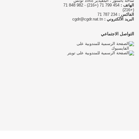
ساحة باستور ، البلفيدير 1002 تونس
الهاتف :
454 799 71 (+216) - 982 848 71
(+216)
الفاكس :
234 787 71
البريد الألكتروني :
cgdr@cgdr.nat.tn
التواصل الاجتماعي