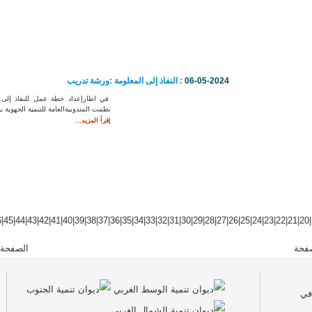
06-05-2024
: النفاذ إلى المعلومة :ورشة تدريب
في اطارإعداد خطة عمل للنفاذ إلى ا
نظمت المندوبيةالعامة للتنمية الجهوية ي
إقرأ المزيد...
6
|
45
|
44
|
43
|
42
|
41
|
40
|
39
|
38
|
37
|
36
|
35
|
34
|
33
|
32
|
31
|
30
|
29
|
28
|
27
|
26
|
25
|
24
|
23
|
22
|
21
|
20
|
فحة
الصفحة 