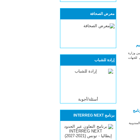
معرض الصحافة
يم
ين وزارة
 للجهات
إرادة للشباب
أسئلة/أجوبة
نامج
برنامج INTERREG NEXT
لمندوبية