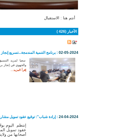
أنتم هنا :
الاستقبال
الأخبار (426 )
02-05-2024
: برنامج التنمية المندمجة...تسريع إنجاز
سعيا لمزيد التنسي
والجهوي في إنجاز برنا
إقرأ المزيد...
24-04-2024
: إرادة شباب": توقيع عقود تمويل مشاريع
إنتظم اليوم بولا
عقود تمويل المش
أصحابها من ولايت