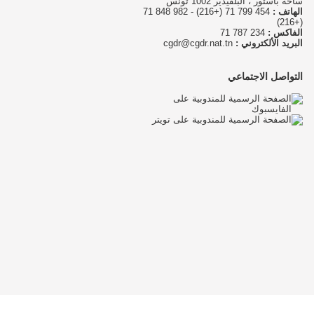
ساحة باستور ، البلفيدير 1002 تونس
الهاتف :
454 799 71 (+216) - 982 848 71
(+216)
الفاكس :
234 787 71
البريد الألكتروني :
cgdr@cgdr.nat.tn
التواصل الاجتماعي