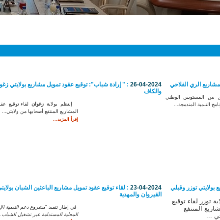
 مشاريع الري الفلاحي
26-04-2024
: " إرادة شباب": توقيع عقود تمويل مشاريع بولايتي زغو
والكاف
ق بين المستويين الوطني
إنتظم بولاية
زغوان
لقاء توقيع عق
مج التنمية المندمجة...
المشاريع المنتفع أصحابها من ولايتي...
إقرأ المزيد...
 بولايتي توزر وقبلي
23-04-2024
: لقاء توقيع عقود تمويل مشاريع الباعثين الشبان بولايت
القيروان والمهدية
ية توزر لقاء توقيع
في إطار تنفيذ
"
مشروع دعم التنمية الإ
اريع المنتفع
المحلية المستدامة عبر تشغيل الشباب..
ي ...