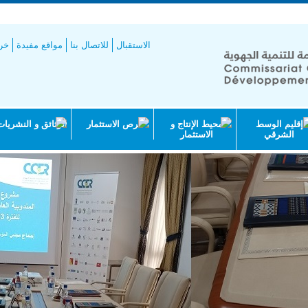
طيط
الاستقبال
للاتصال بنا
مواقع مفيدة
خري
إقليم الوسط
محيط الإنتاج و
فرص الاستثمار
الوثائق و النشريات
الشرقي
الاستثمار