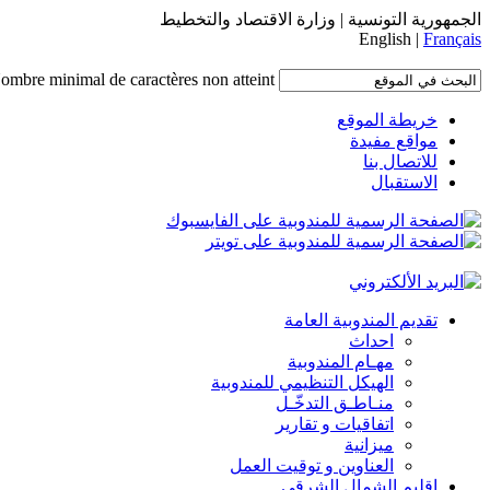
الجمهورية التونسية | وزارة الاقتصاد والتخطيط
English |
Français
ombre minimal de caractères non atteint.
خريطة الموقع
مواقع مفيدة
للاتصال بنا
الاستقبال
تقديم المندوبية العامة
احداث
مهـام المندوبية
الهيكل التنظيمي للمندوبية
منـاطـق التدخّـل
اتفاقيات و تقارير
ميزانية
العناوين و توقيت العمل
إقليم الشمال الشرقي