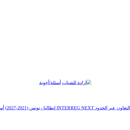
أسئلة/أجوبة
أس