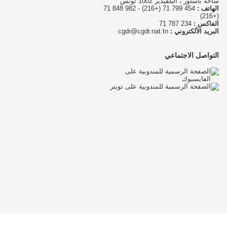
ساحة باستور ، البلفيدير 1002 تونس
الهاتف :
454 799 71 (+216) - 982 848 71
(+216)
الفاكس :
234 787 71
البريد الألكتروني :
cgdr@cgdr.nat.tn
التواصل الاجتماعي