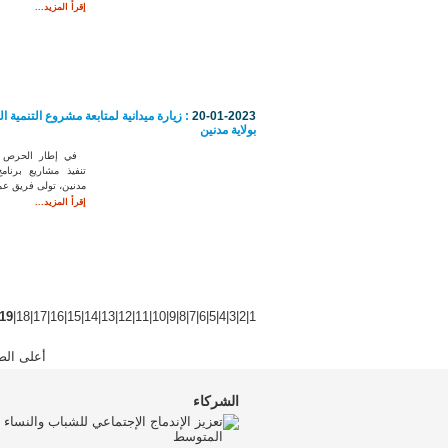
إقرأ المزيد...
20-01-2023
: زيارة ميدانية لمتابعة مشروع التنمية ا
بولاية مدنين
في إطار الحرص ع
تنفيذ مشاريع برنامج
مدنين، تولى فريق عم
إقرأ المزيد...
19
|
18
|
17
|
16
|
15
|
14
|
13
|
12
|
11
|
10
|
9
|
8
|
7
|
6
|
5
|
4
|
3
|
2
|
1
أعلى الص
الشركاء