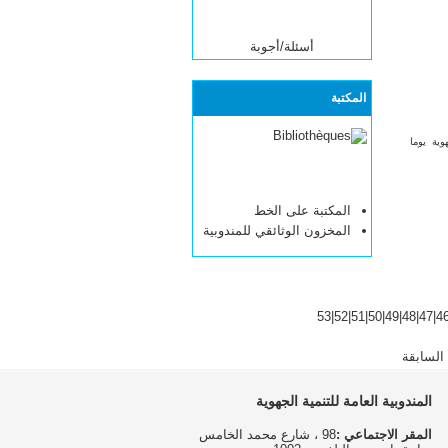
أسئلة/أجوبة
المكتبة
وية يوما
المكتبة على الخط
المخزون الوثائقي للمندوبية
53
|
52
|
51
|
50
|
49
|
48
|
47
|
4
السابقة
المندوبية العامة للتنمية الجهوية
المقر الاجتماعي :
98 ، شارع محمد الخامس