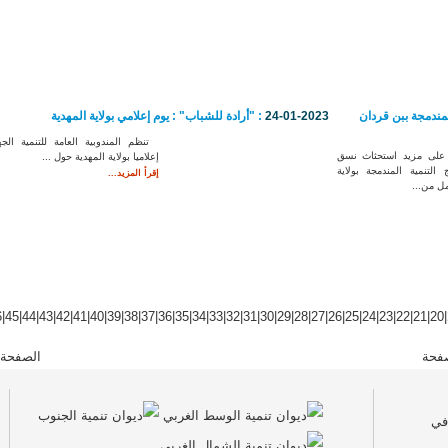
لمندمجة ببن قردان
24-01-2023
: "أرادة للشباب" : يوم إعلامي بولاية المهدية
تنظم المندوبية العامة للتنمية الجه
لى مزيد استحثاث نسق
إعلاميا بولاية المهدية حول ...
 التنمية المندمجة بولاية
إقرأ المزيد...
ل من...
6
|
45
|
44
|
43
|
42
|
41
|
40
|
39
|
38
|
37
|
36
|
35
|
34
|
33
|
32
|
31
|
30
|
29
|
28
|
27
|
26
|
25
|
24
|
23
|
22
|
21
|
20
|
فحة
الصفحة 