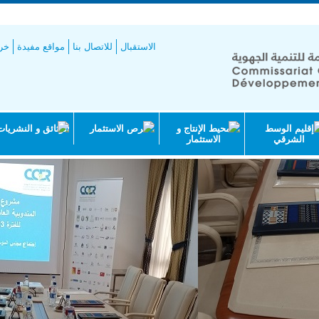
طيط
الاستقبال
للاتصال بنا
مواقع مفيدة
خري
إقليم الوسط
محيط الإنتاج و
فرص الاستثمار
الوثائق و النشريات
الشرقي
الاستثمار