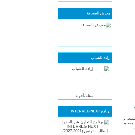
معرض الصحافة
إرادة للشباب
أسئلة/أجوبة
برنامج INTERREG NEXT
دمجة و
معتمدية
..