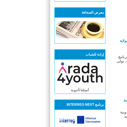
معرض الصحافة
ولاية
إرادة للشباب
رنامج
، تولى
أسئلة/أجوبة
نة
برنامج INTERREG NEXT
بية
ه