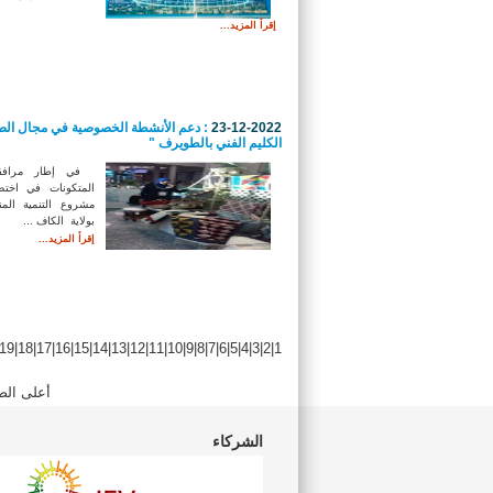
إقرأ المزيد...
23-12-2022
: دعم الأنشطة الخصوصية في مجال الصنا
الكليم الفني بالطويرف "
في إطار مرافقة
المتكونات في اخت
مشروع التنمية الم
بولاية الكاف ...
إقرأ المزيد...
19
|
18
|
17
|
16
|
15
|
14
|
13
|
12
|
11
|
10
|
9
|
8
|
7
|
6
|
5
|
4
|
3
|
2
|
1
أعلى الص
الشركاء