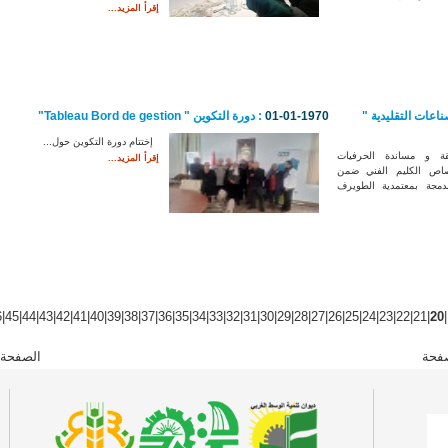
إقرأ المزيد...
عات التقليدية "
01-01-1970
: دورة التكوين " Tableau Bord de gestion"
إختتام دورة التكوين حول...
 و مساندة الحرفيات
إقرأ المزيد...
صاص الكليم الفني ضمن
ندمجة بمعتمدية الطويرف
6
|
45
|
44
|
43
|
42
|
41
|
40
|
39
|
38
|
37
|
36
|
35
|
34
|
33
|
32
|
31
|
30
|
29
|
28
|
27
|
26
|
25
|
24
|
23
|
22
|
21
|
20
|
فحة
الصفحة 