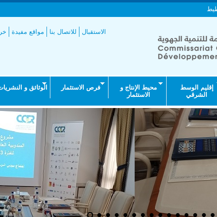
طيط
الاستقبال
للاتصال بنا
مواقع مفيدة
خري
إقليم الوسط
محيط الإنتاج و
فرص الاستثمار
الوثائق و النشريات
الشرقي
الاستثمار