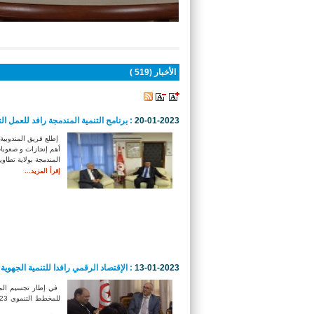
أنتم هنا :
الاستقبال
الأخبار (519 )
20-01-2023
: برنامج التنمية المندمجة رافد للعمل ال
إطلع فريق المندوبية ا
أهم إنجازات و صعوبات
المندمجة بولاية تطاوي
إقرأ المزيد...
13-01-2023
: الإقتصاد الرقمي رافدا للتنمية الجهوية
في
إطار
تجسيم
الم
للمخطط
التنموي
23