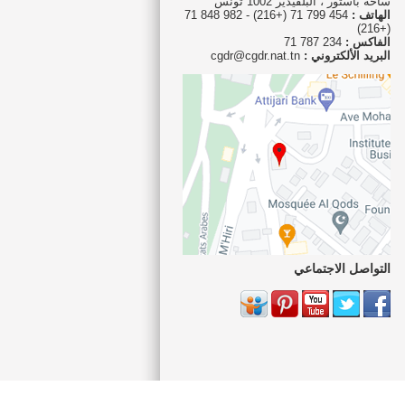
ساحة باستور ، البلفيدير 1002 تونس
الهاتف :
454 799 71 (+216) - 982 848 71
(+216)
الفاكس :
234 787 71
البريد الألكتروني :
cgdr@cgdr.nat.tn
التواصل الاجتماعي