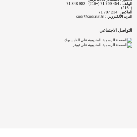
الهاتف :
454 799 71 (+216) - 982 848 71
(+216)
الفاكس :
234 787 71
البريد الألكتروني :
cgdr@cgdr.nat.tn
التواصل الاجتماعي