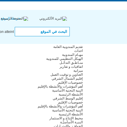
English |
Français
ال
خريطة الموقع
 atteint.
تقديم المندوبية العامة
احداث
مهـام المندوبية
الهيكل التنظيمي للمندوبية
منـاطـق التدخّـل
اتفاقيات و تقارير
ميزانية
العناوين و توقيت العمل
إقليم الشمال الشرقي
خصوصيات الإقليم
أهم المؤشرات والأنشطة بالإقليم
البنية التحتية الأساسية
الأنشطة الرئيسية
إقليم الوسط الشرقي
خصوصيات الإقليم
أهم المؤشرات والأنشطة بالإقليم
البنية التحتية الأساسية
الأنشطة الرئيسية
محيط الإنتاج و الاستثمار
البنيـة الأساسيّـة
الحوافـز والإمتيـازات