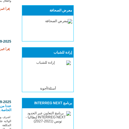
والغلال ب
إقرأ المزي
معرض الصحافة
09-2025
إقرأ المزي
إرادة للشباب
أسئلة/أجوبة
09-2025
برنامج INTERREG NEXT
عددا من 
الخاصة ب
اشرف وال
الولاية ع
المكلفة 