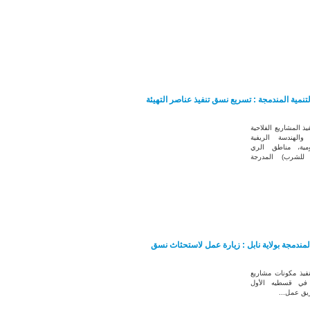
لتنمية المندمجة : تسريع نسق تنفيذ عناصر التهيئة
 المشاريع الفلاحية
 والهندسة الريفية
ومية، مناطق الري
ح للشرب) المدرجة
المندمجة بولاية نابل : زيارة عمل لاستحثاث نسق
يذ مكونات مشاريع
ة في قسطيه الأول
فريق عمل...