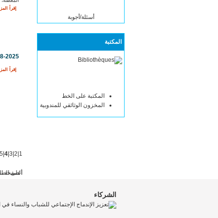
المعطلة، 
إقرأ المزي
أسئلة/أجوبة
المكتبة
08-2025
إقرأ المزي
المكتبة على الخط
المخزون الوثائقي للمندوبية
5
|
4
|
3
|
2
|
1
أعلى الص
الصفحة ال
الشركاء