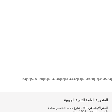
54
|
53
|
52
|
51
|
50
|
49
|
48
|
47
|
46
|
45
|
44
|
43
|
42
|
41
|
40
|
39
|
38
|
37
|
36
|
35
|
34
|
المندوبية العامة للتنمية الجهوية
المقر الاجتماعي :
98 ، شارع محمد الخامس ساحة
باستور ، البلفيدير 1002 تونس