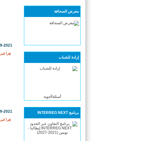
معرض الصحافة
09-2021
إقرأ المزي
إرادة للشباب
أسئلة/أجوبة
09-2021
برنامج INTERREG NEXT
إقرأ المزي