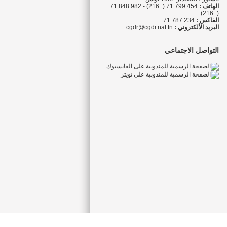
الهاتف :
454 799 71 (+216) - 982 848 71
(+216)
الفاكس :
234 787 71
البريد الألكتروني :
cgdr@cgdr.nat.tn
التواصل الاجتماعي