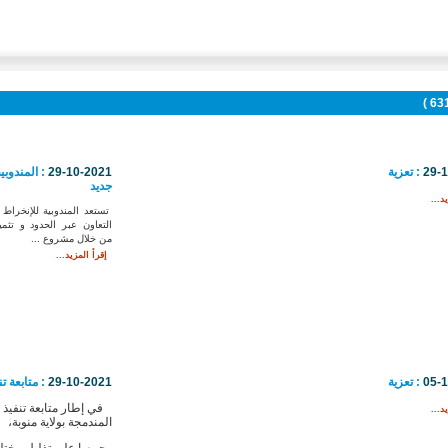
29-
: تعزية
29-10-2021
: المندوبي
جديد
د...
تستعد المندوبية للإنخراط
التعاون عبر الحدود و تثمي
من خلال مشروع ...
إقرأ المزيد...
05-
: تعزية
29-10-2021
: متابعة تن
في إطار متابعة تنفيذ 
د...
المندمجة بولاية منوبة،
وحرصا على تذليل مختل