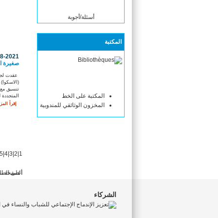
أسئلة/أجوبة
المكتبة
08-2021
صغيرة السعة في 
عقدت لجنة
(الاسكوا)
تنسيق مع 
المكتبة على الخط
المتجددة ل
إقرأ المزي
المخزون الوثائقي للمندوبية
5
|
4
|
3
|
2
|
1
أعلى الص
الصفحة ال
الشركاء