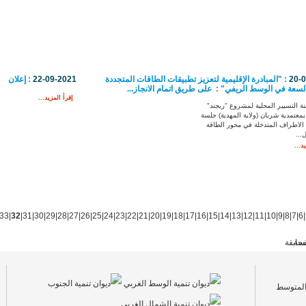
20-
: ‏"المبادرة الإقليمية لتعزيز تطبيقات الطاقات المتجددة
22-09-2021
: إعلان
الوسط الريفي"‏‎ ‎‏: ‏ على طريق اتمام الانجاز...‏
إقرأ المزيد...
 التسيير المحلية لمشروع "ريجند"
 بمعتمدية شربان (ولاية المهدية) جلسة
الاطراف المتدخلة في محور الطاقة
...
د...
33
|
32
|
31
|
30
|
29
|
28
|
27
|
26
|
25
|
24
|
23
|
22
|
21
|
20
|
19
|
18
|
17
|
16
|
15
|
14
|
13
|
12
|
11
|
10
|
9
|
8
|
7
|
6
|
فحة
سابقة