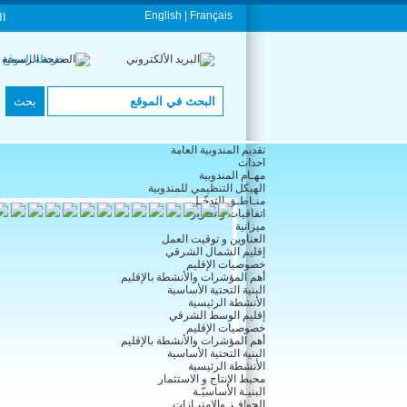
English |
Français
ال
خريطة الموقع
تقديم المندوبية العامة
احداث
مهـام المندوبية
الهيكل التنظيمي للمندوبية
منـاطـق التدخّـل
اتفاقيات و تقارير
ميزانية
العناوين و توقيت العمل
إقليم الشمال الشرقي
خصوصيات الإقليم
أهم المؤشرات والأنشطة بالإقليم
البنية التحتية الأساسية
الأنشطة الرئيسية
إقليم الوسط الشرقي
خصوصيات الإقليم
أهم المؤشرات والأنشطة بالإقليم
البنية التحتية الأساسية
الأنشطة الرئيسية
محيط الإنتاج و الاستثمار
البنيـة الأساسيّـة
الحوافـز والإمتيـازات