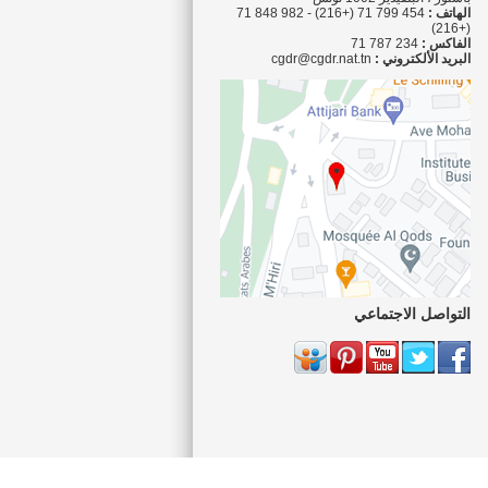
الهاتف :
454 799 71 (+216) - 982 848 71
(+216)
الفاكس :
234 787 71
البريد الألكتروني :
cgdr@cgdr.nat.tn
التواصل الاجتماعي