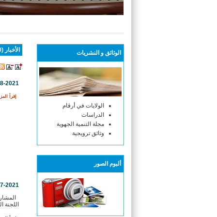
أنتم هنا :
الاستقبال
الأخبار (620 )
الوثائق و النشريات
08-2021
إقرأ المزي
الولايات في أرقام
الدراسات
مجلة التنمية الجهوية
وثائق ترويجية
ألبوم الصور
07-2021
المشاري
اللجنة ال