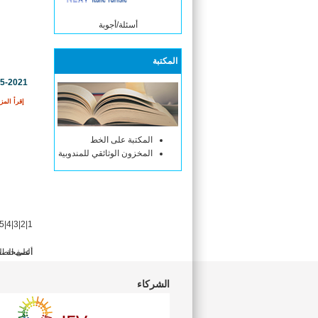
أسئلة/أجوبة
المكتبة
05-2021
إقرأ المزي
المكتبة على الخط
المخزون الوثائقي للمندوبية
5
|
4
|
3
|
2
|
1
أعلى الص
الصفحة ال
الشركاء