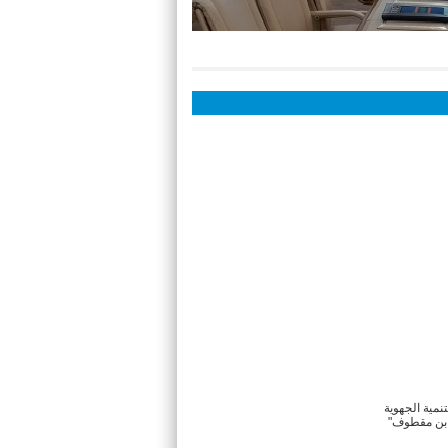
تنمية الجهوية
م بن مقطوف"