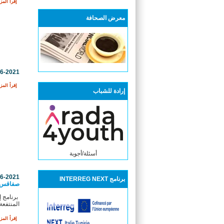
إقرأ المزي
معرض الصحافة
06-2021
إقرأ المزي
إرادة للشباب
أسئلة/أجوبة
06-2021
برنامج INTERREG NEXT
صفاقس
برنامج إ
المنتفعة
إقرأ المزي