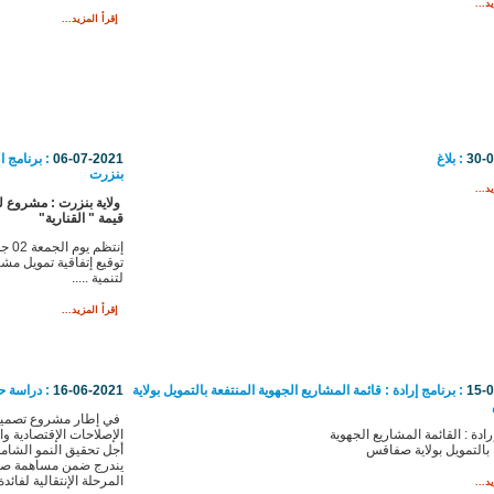
د...
إقرأ المزيد...
30-
: بلاغ
06-07-2021
: برنامج ا
بنزرت
د...
ولاية بنزرت : مشروع 
قيمة " القنارية"
توقيع إتفاقية تمويل م
لتنمية .....
إقرأ المزيد...
15-
: برنامج إرادة : قائمة المشاريع الجهوية المنتفعة بالتمويل بولاية
16-06-2021
: دراسة ح
في إطار مشروع تصميم 
رادة : القائمة المشاريع الجهوية
الإصلاحات الإقتصادية وا
 بالتمويل بولاية صفاقس
أجل تحقيق النمو الشام
يندرج ضمن مساهمة صن
المرحلة الإنتقالية لفائدة
د...