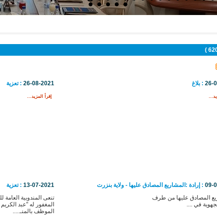
26-
: بلاغ
26-08-2021
: تعزية
د...
إقرأ المزيد...
09-
: إرادة :المشاريع المصادق عليها - ولاية بنزرت
13-07-2021
: تعزية
ع المصادق عليها من طرف
تنعى المندوبية العامة لل
جهوية في ....
المغفور له "عبد الكري
الموظف بالمنـ.....