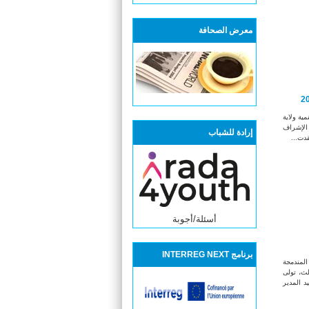
معرض الصحافة
مية ولاية
 تتولى الإشراف
إرادة للشباب
قدت...
أسئلة/أجوبة
برنامج INTERREG NEXT
المندمجة
لث، تولى
د المدير