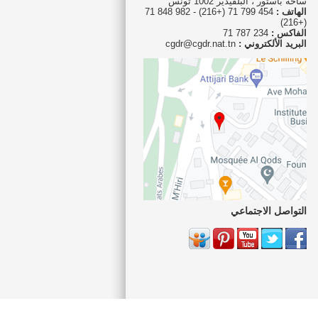
ساحة باستور ، البلفيدير 1002 تونس
الهاتف :
454 799 71 (+216) - 982 848 71
(+216)
الفاكس :
234 787 71
البريد الألكتروني :
cgdr@cgdr.nat.tn
التواصل الاجتماعي