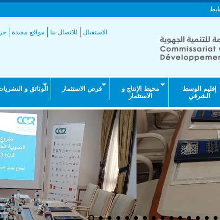
طيط
الاستقبال
للاتصال بنا
مواقع مفيدة
خري
إقليم الوسط
محيط الإنتاج و
فرص الاستثمار
الوثائق و النشريات
الشرقي
الاستثمار