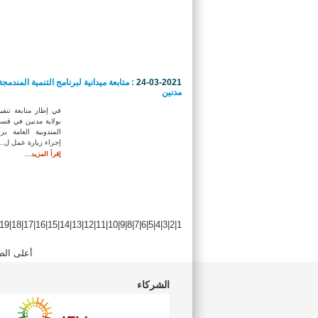
24-03-2021
: متابعة ميدانية لبرنامج التنمية المندمج
مدنين
في إطار متابعة تنفيذ
بولاية مدنين في قس
المندوبية العامة بر
إجراء زيارة عمل ل...
إقرأ المزيد...
19
|
18
|
17
|
16
|
15
|
14
|
13
|
12
|
11
|
10
|
9
|
8
|
7
|
6
|
5
|
4
|
3
|
2
|
1
أعلى الص
الشركاء