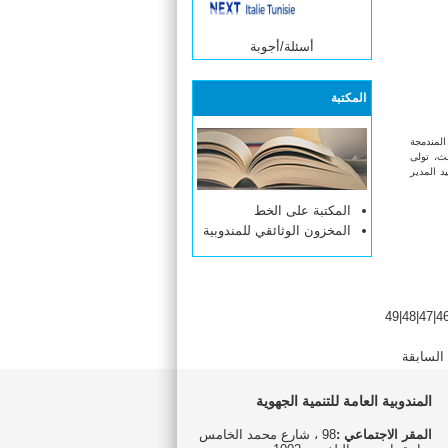
أسئلة/أجوبة
المكتبة
المندمجة
لث، تولى
د المدير
المكتبة على الخط
المخزون الوثائقي للمندوبية
49
|
48
|
47
|
4
السابقة
المندوبية العامة للتنمية الجهوية
المقر الاجتماعي :
98 ، شارع محمد الخامس