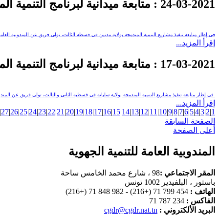
24-03-2021
: متابعة ميدانية لبرنامج التنمية ا
في إطار متابعة تنفيذ مشاريع التنمية المندمجة بولاية مدنين في قسطه الثالث، تولى فريق عن المندوبية العامة
إقرأ المزيد...
17-03-2021
: متابعة ميدانية لبرنامج التنمية ال
في إطار متابعة تنفيذ مشاريع التنمية المندمجة بولاية سليانة في قسطيه الثاني والثالث، تولى فريق عن المندوب
إقرأ المزيد...
|
27
|
26
|
25
|
24
|
23
|
22
|
21
|
20
|
19
|
18
|
17
|
16
|
15
|
14
|
13
|
12
|
11
|
10
|
9
|
8
|
7
|
6
|
5
|
4
|
3
|
2
|
1
الصفحة السابقة
أعلى الصفحة
المندوبية العامة للتنمية الجهوية
المقر الاجتماعي :
98 ، شارع محمد الخامس ساحة
باستور ، البلفيدير 1002 تونس
الهاتف :
454 799 71 (+216) - 982 848 71 (+216)
الفاكس :
234 787 71
البريد الألكتروني :
cgdr@cgdr.nat.tn