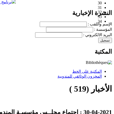
30
31
النشرة الإخبارية
32
33
34
الإسم واللقب :
المؤسسة :
البريد الالكتروني :
المكتبة
المكتبة على الخط
المخزون الوثائقي للمندوبية
الأخبار (519 )
30-04-2021
: إجتماع مجلــس مؤسسـة المندوبية