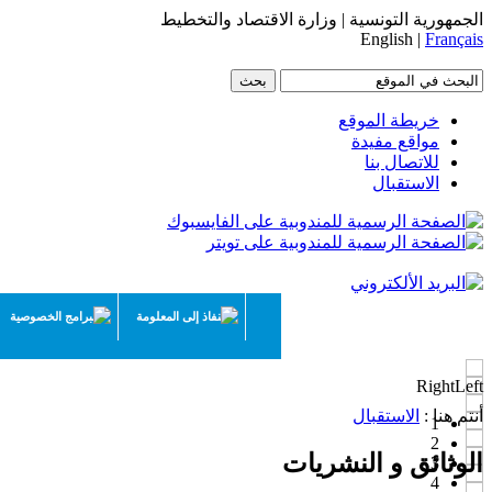
الجمهورية التونسية | وزارة الاقتصاد والتخطيط
English |
Français
خريطة الموقع
مواقع مفيدة
للاتصال بنا
الاستقبال
النفاذ إلى المعلومة
البرامج الخصوصية
Right
Left
أنتم هنا :
الاستقبال
1
2
الوثائق و النشريات
3
4