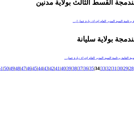
لمندمجة القسط الثالث بولاية مدنين
 برئاسة السيد المدير العام إجراء زيارة عمل ل...
مندمجة بولاية سليانة
ية العامة برئاسة السيد المدير العام إجراء زيارة عمل...
51
|
50
|
49
|
48
|
47
|
46
|
45
|
44
|
43
|
42
|
41
|
40
|
39
|
38
|
37
|
36
|
35
|
34
|
33
|
32
|
31
|
30
|
29
|
28