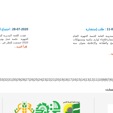
11-
: طلب إستشارة
28-07-2020
: اجتماع ال
عقدت اللجنة المديرية للمند
مندوبية العامة للتنمية الجهوية القيام
ارةلإقتناء لوازم مكتبية ومستهلكات
2020 خصصت للنظر في ...
سخ والطّباعة والإعلاميّة بعنوان سنة
إقرأ المزيد...
د...
33
|
32
|
31
|
30
|
29
|
28
|
27
|
26
|
25
|
24
|
23
|
22
|
21
|
20
|
19
|
18
|
17
|
16
|
15
|
14
|
13
|
12
|
11
|
10
|
9
|
8
|
7
|
6
|
فحة
سابقة