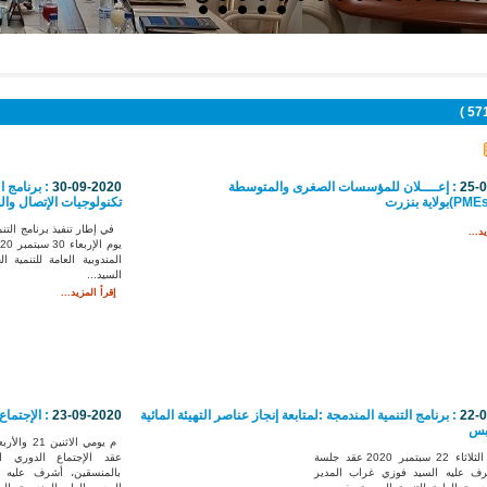
25-
: إعــــلان للمؤسسات الصغرى والمتوسطة
30-09-2020
: برنامج ا
تكنولوجيات الإتصال وا
في إطار تنفيذ برنامج التنم
د...
المندوبية العامة للتنمية 
السيد...
إقرأ المزيد...
22-
: برنامج التنمية المندمجة :لمتابعة إنجاز عناصر التهيئة المائية
23-09-2020
: الإجتماع 
ابس
تم يوم الثلاثاء 22 سبتمبر 2020 عقد جلسة
 عليه السيد فوزي غراب المدير
بالمنسقين، أشرف عليه 