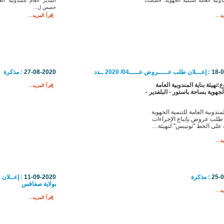
ندوبية العامة للتنمية الجهوية، خصصت
المدير العام للمندوبية الع
خصص ل...
د...
إقرأ المزيد...
18-
: إعـــلان طلب عـــــروض عـــــ04/ 2020 ــدد
27-08-2020
: مذكرة
ع:
تهيئة بناية المندوبية العامة
إقرأ المزيد...
لجهوية بساحة باستور - البلفدير -
مندوبية العامة للتنمية الجهوية
 طلب عروض بإتباع الإجراءات
على الخط "تونيبس" لتهيئة....
د...
25-
: مذكرة
11-09-2020
بولاية صفاقس
د...
إقرأ المزيد...