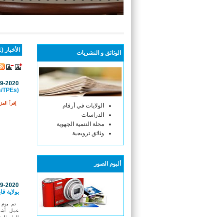
أنتم هنا :
الاستقبال
الأخبار (571 )
الوثائق و النشريات
09-2020
(PMEs/TPEs)بولاية بنزرت
إقرأ المزي
الولايات في أرقام
الدراسات
مجلة التنمية الجهوية
وثائق ترويجية
ألبوم الصور
09-2020
بولاية ق
عمل أشرف