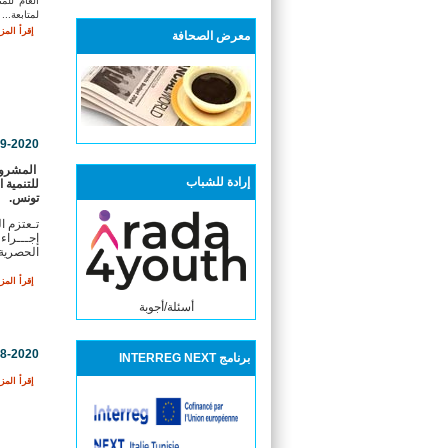
العام للم
لمتابعة...
إقرأ المزي
معرض الصحافة
09-2020
المشرو
إرادة للشباب
للتنمية ا
تونس
.
تـعتزم ال
إجـــراء
الحصرية 
إقرأ المزي
أسئلة/أجوبة
08-2020
برنامج INTERREG NEXT
إقرأ المزي