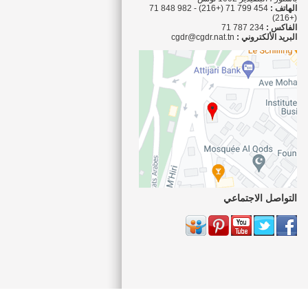
الهاتف :
454 799 71 (+216) - 982 848 71
(+216)
الفاكس :
234 787 71
البريد الألكتروني :
cgdr@cgdr.nat.tn
التواصل الاجتماعي