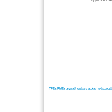
امة للتنمية الجهوية،
: إعــلان للمؤسسات الصغرى ومتناهية الصغرى TPEs/PMEs