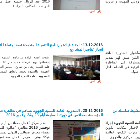
 ولايتي المهدية و بنزرت
2016 بعد الزوال جلسة عمل 
الدراسات المكلف بالدراسة...
إقرأ المزيد...
13-12-2016
: لجنـة قيادة بـرنـامج التنميـة المندمجة تعقد اجتماعا ل
انجاز عناصر المشاريع
عوان المندوبية العامّة
الذين سبق لهم
تقديم
عقدت لجنـة قيادة بـرنـامج التنميـة 
لمشاركة في
المناظرة
 للترقية في الخطة داخل
عليه السيد رشاد بن صالح، المدير العام
نها...
الجهوية والسيدة نجوى بالحاج، المدير
للمندوبية العامة للتنمية الجهوية...
إقرأ المزيد...
ن طلب استشارة عدد 07/2016 : تنشيط سلسلة من
28-11-2016
: المندوبية العامة للتنمية الجهوية تساهم في تظاهرة ص
المؤسسة بصفاقس في دورته السابعة أيام 23 و24 نوفمبر 2016
امة للتنمية الجهوية
إجراء
نظم مركز أعمال صفاقس أيام
نوفمبر 2016
لاختيار مكاتب تكوين
تظاهرة "صالون الم
ورات التكوين، لفائدة
يين المركزي والجهوي...
هيكلا وهي مركز أعمال صفاقس،