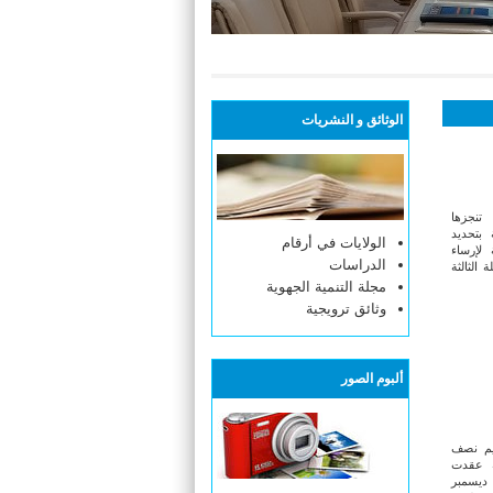
الوثائق و النشريات
تنجزها
 بتحديد
الولايات في أرقام
 لإرساء
الدراسات
 الثالثة
مجلة التنمية الجهوية
وثائق ترويجية
ألبوم الصور
ييم نصف
جة عقدت
جنة قيادة الدراسة يوم الاثنين 19 ديسمبر