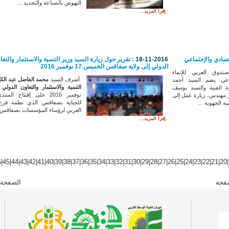
النهوض بالصناعة والتجديد ...
إقرأ المزيد...
قتصادي والإجتماعي
18-11-2016
: تقرير حول زيارة السيد وزير التنمية والاستثمار والتعا
الدولي إلى ولاية صفاقس الخميس 17 نوفمبر 2016
دوق العربي للإنماء
أشرف السيد
محمد الفاضل عبد الكا
ماعي يضم السيد أحمد
التنمية والاستثمار والتعاون الدولي
ة الفنية والسيد يوسف
نوفمبر 2016 على إفتتاح المن
مهندس، زيارة عمل إلى
للجباية بصفاقس الذي نظمه فرع 
ية الجهوية ...
العربي لرؤساء المؤسسات بصفاقس..
إقرأ المزيد...
6
|
45
|
44
|
43
|
42
|
41
|
40
|
39
|
38
|
37
|
36
|
35
|
34
|
33
|
32
|
31
|
30
|
29
|
28
|
27
|
26
|
25
|
24
|
23
|
22
|
21
|
20
|
فحة
الصفحة 