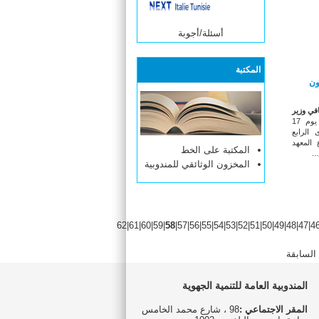
أسئلة/أجوبة
المكتبة
ون
في وزير
يوم 17
تدى الرابع
المعهد
المكتبة على الخط
.
المخزون الوثائقي للمندوبية
62
|
61
|
60
|
59
|
58
|
57
|
56
|
55
|
54
|
53
|
52
|
51
|
50
|
49
|
48
|
47
|
4
السابقة
المندوبية العامة للتنمية الجهوية
المقر الاجتماعي :
98 ، شارع محمد الخامس