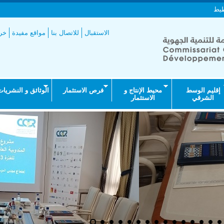
طيط
الاستقبال
للاتصال بنا
مواقع مفيدة
خري
إقليم الوسط
محيط الإنتاج و
فرص الاستثمار
الوثائق و النشريات
الشرقي
الاستثمار