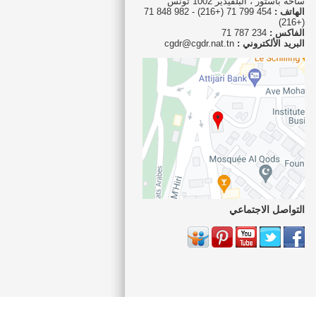
ساحة باستور ، البلفيدير 1002 تونس
الهاتف :
454 799 71 (+216) - 982 848 71
(+216)
الفاكس :
234 787 71
البريد الألكتروني :
cgdr@cgdr.nat.tn
التواصل الاجتماعي