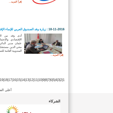
إقرأ المزيد...
18-11-2016
: زيارة وفد الصندوق العربي للإنماء الإ
أدى وفد من الصن
الإقتصادي والإجت
عثمان مدير الدائر
محي الدين مستشار 
المندوبية العامة للتنم
إقرأ المزيد...
19
|
18
|
17
|
16
|
15
|
14
|
13
|
12
|
11
|
10
|
9
|
8
|
7
|
6
|
5
|
4
|
3
|
2
|
1
أعلى الص
الشركاء