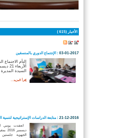
أنتم هنا :
الاستقبال
الأخبار (615 )
03-01-2017
: الإجتماع الدوري بالمنسقين
إلتأم الاجتماع ا
السيدة المديرة ا
إقرأ المزيد...
21-12-2016
: متابعة الدراسات الإستراتيجية لتنمية الول
ديسمبر 6
الجهوية جلستين ل