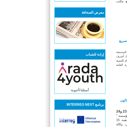
مع مكتب
معرض الصحافة
تسريع
المندمجة
إرادة للشباب
إجتماعها يوم الأربعاء 7 ديسمبر 2016، أشرف
 للتنمية
ة العامة
أسئلة/أجوبة
الون
برنامج INTERREG NEXT
23 و24
ؤسسة "
بفضاء معرض صفاقس الدولي بمساهمة 15
 وكالة