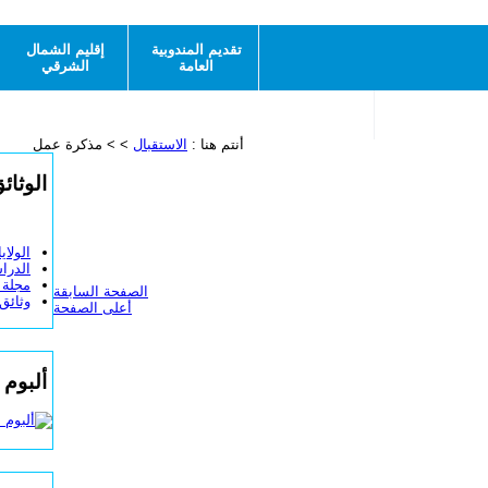
الاستقبال
للاتصال بنا
مواقع مفيدة
خريطة الموقع
تقديم المندوبية
إقليم الشمال
العامة
الشرقي
برامج الخصوصية
النفاذ إلى المعلومة
أنتم هنا :
الاستقبال
> > مذكرة عمل
الوثائ
الولاي
الدرا
مجلة ا
الصفحة السابقة
وثائق
أعلى الصفحة
ألبوم 