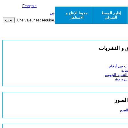
English |
Français
إقليم الوسط
محيط الإنتاج و
الشرقي
الاستثمار
Une valeur est requise.
Nombre minimal de caractères non atteint.
ق و النشريات
ات في أرقام
سات
لتنمية الجهوية
 ترويجية
الصور