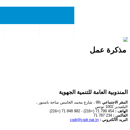
الجمهورية التونسية | وزارة الاقتصاد والتخطيط
فرص الاستثمار
الوثائق و النشريات
ال
مذكرة عمل
المندوبية العامة للتنمية الجهوية
المقر الاجتماعي :
98 ، شارع محمد الخامس ساحة باستور ،
البلفيدير 1002 تونس
الهاتف :
454 799 71 (+216) - 982 848 71 (+216)
الفاكس :
234 787 71
البريد الألكتروني :
cgdr@cgdr.nat.tn