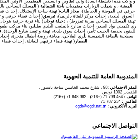
و واكب هذه الأنشطة السادة والي تطاوين و السيدين المعتمدين الأولين المكلف
المعنية ، و شملت الزيارات معتمديات
باجة الشمالية
( المسلك السياحي بالمد
حرفي في الموضة و الخياطة)،
مجاز الباب
( تهيئة ساحة الإستقلال، إحداث فضاء 
السوق البلدية، إحداث مركز للفتاة بالريف)،
تبرسق
( إحداث فضاء حرفي و ت
تهيئة المسلك السياحي بقرية تمزرط) ،
دخيلة توجان
( بناء قرية حرفية بتوجا
ري تكميلي بواد السدر، إحداث مدارج بالملعب البلدي بطبلبو، بناء مركب طفو
للفنون بحديقة الحبيب ثامر، إحداث سوق بلدية، تهيئة و تعبيد شارع الوحدة)،
ت
سطحية بالطاقة الشمسية للري الفلاحي، معاينة روضة أطفال منجزة، إحداث ف
الصمار
( تهيئة فضاء ترفيهي للعائلة، إحداث فضاء 
المندوبية العامة للتنمية الجهوية
المقر الاجتماعي :
98 ، شارع محمد الخامس ساحة باستور ،
البلفيدير 1002 تونس
الهاتف :
454 799 71 (+216) - 982 848 71 (+216)
الفاكس :
234 787 71
البريد الألكتروني :
cgdr@cgdr.nat.tn
التواصل الاجتماعي