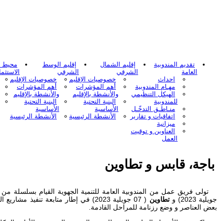
الجمهورية التونسية | وزارة الاقتصاد والتخطيط
تقديم المندوبية
إقليم الشمال
إقليم الوسط
محيط ال
العامة
الشرقي
الشرقي
الاستثما
احداث
خصوصيات الإقليم
خصوصيات الإقليم
مهـام المندوبية
أهم المؤشرات
أهم المؤشرات
الهيكل التنظيمي
والأنشطة بالإقليم
والأنشطة بالإقليم
للمندوبية
البنية التحتية
البنية التحتية
منـاطـق التدخّـل
الأساسية
الأساسية
اتفاقيات و تقارير
الأنشطة الرئيسية
الأنشطة الرئيسية
ميزانية
العناوين و توقيت
العمل
باجة، قابس و تطاوين
تولى فريق عمل من المندوبية العامة للتنمية الجهوية القيام بسلسلة من ال
جويلية 2023) و
تطاوين
( 07 جويلية 2023) في إطار متابعة تنف
بعض العناصر و وضع رزنامة للمراحل القادمة.