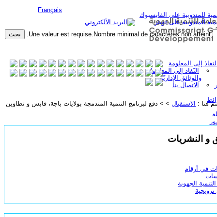
English |
Français
Une valeur est requise.
Nombre minimal de caractères non atteint.
لنفاذ إلى المعلومة
النّفاذ إلى المعلومات
والوثائق الإداريّة
الاتصال بنا
ائط
تم هنا :
الاستقبال
> > دفع لبرنامج التنمية المندمجة بولايات باجة، قابس و تطاوين
ة
ور
ق و النشريات
ات في أرقام
سات
لتنمية الجهوية
 ترويجية