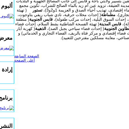
ين بتسيير ولايتي باجة و قابس إلى جانب المصالح الجهوية و البلديات
ألبوم 
ينة العتيقة، تزويد عين أم زيد بالماء الصالح للشراب، تكوين مجمع
إقتصادي، تهذيب أحياء الصدق و العزيمة 1و2و3)،
تستور
( تهيئة
جاري)،
مطماطة
( إحداث محلات حرفية، نادي شباب ريفي بتاوجوت،
ن، إحداث السوق البلية، إحداث مركب طفولة)،
قابس الجنوبية
( منطقة
لة)،
قابس المدينة
( تهيئة الفسحة الشاطئية بشط السلام، إحداث فضاء
طاوين الجنوبية
( إحداث فضاء سياحي بجبل الصد)،
الذهيبة
( كهربة آبار
ضاء إقتصادي و مركز فتاة بالريف، الفضاء التجاري و الخدماتي) و
معرض 
صناعي، معاينة مسلكين مقترحين للتعبيد).
الصفحة السابقة
أعلى الصفحة
إرادة 
برنامج ERREG NEXT
النشرة