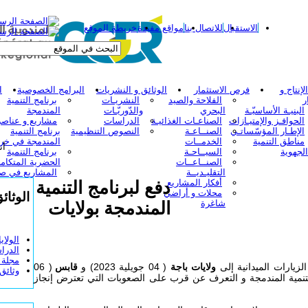
الاستقبال
للاتصال بنا
مواقع مفيدة
خريطة الموقع
إنتاج و
فرص الاستثمار
الوثائق و النشريات
البرامج الخصوصية
ا
ر
الفلاحة والصيد
النشريـات
برنامج التنمية
البنيـة الأساسيّـة
البحري
والدّوريّـات
المندمجة
الحوافـز والإمتيـازات
الصناعـات الغذائيـة
الدراسات
مشاريع و عناصر
الإطـار المؤسّساتـي
الصنــاعـة
النصوص التنظيمية
برنامج التنمية
مناطق التنمية
الخدمــات
المندمجة في خر
أن
الجهوية
السيــاحـة
برنامج التنمية
الصنــاعــات
الحضرية المتكامل
التقليـديــة
المشاريع في ص
أفكار المشاريع
دفع لبرنامج التنمية
محلات و أراضي
الوثائ
شاغرة
المندمجة بولايات
الولاي
الدرا
مجلة ا
زيارات الميدانية إلى
ولايات باجة
( 04 جويلية 2023) و
قابس
( 06
وثائق
يذ مشاريع التنمية المندمجة و التعرف عن قرب على الصعوبات التي تعترض إنجاز