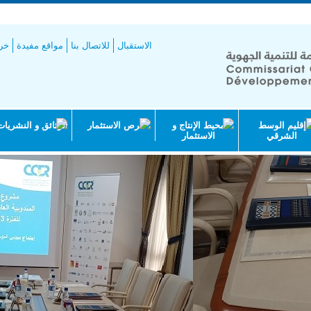
طيط
الاستقبال
للاتصال بنا
مواقع مفيدة
خري
إقليم الوسط
محيط الإنتاج و
فرص الاستثمار
الوثائق و النشريات
الشرقي
الاستثمار