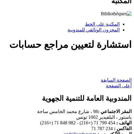
المكتبة
المكتبة على الخط
المخزون الوثائقي للمندوبية
استشارة لتعيين مراجع حسابات
الصفحة السابقة
أعلى الصفحة
المندوبية العامة للتنمية الجهوية
المقر الاجتماعي :
98 ، شارع محمد الخامس ساحة
باستور ، البلفيدير 1002 تونس
الهاتف :
454 799 71 (+216) - 982 848 71 (+216)
الفاكس :
234 787 71