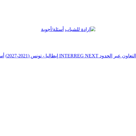
أسئلة/أجوبة
أس