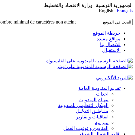
الجمهورية التونسية | وزارة الاقتصاد والتخطيط
English |
Français
ombre minimal de caractères non atteint.
خريطة الموقع
مواقع مفيدة
للاتصال بنا
الاستقبال
تقديم المندوبية العامة
احداث
مهـام المندوبية
الهيكل التنظيمي للمندوبية
منـاطـق التدخّـل
اتفاقيات و تقارير
ميزانية
العناوين و توقيت العمل
إقليم الشمال الشرقي