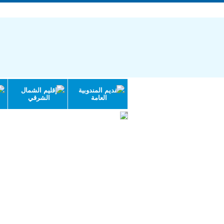
الجمهورية التونسية | وزارة الاقتصاد والتخ
تقديم المندوبية
إقليم الشمال
العامة
الشرقي