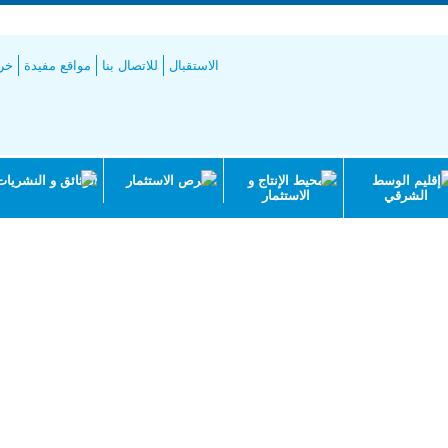
طيط
الاستقبال
للاتصال بنا
مواقع مفيدة
خري
إقليم الوسط
محيط الإنتاج و
فرص الاستثمار
الوثائق و النشريات
الشرقي
الاستثمار