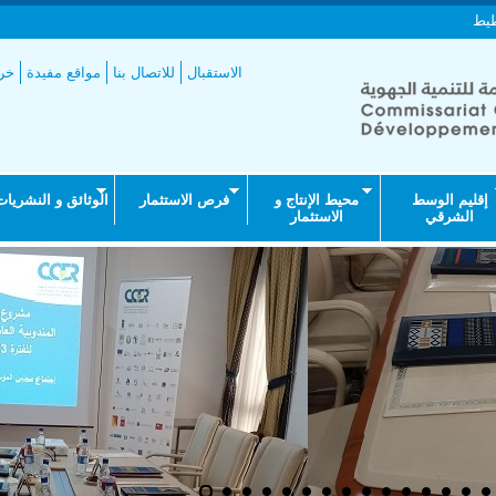
طيط
الاستقبال
للاتصال بنا
مواقع مفيدة
خري
إقليم الوسط
محيط الإنتاج و
فرص الاستثمار
الوثائق و النشريات
الشرقي
الاستثمار