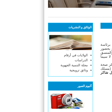
الوثائق و النشريات
 برئاسة
 الجهة و بحضور
والمنسق
الولايات في أرقام
لا سيما
الدراسات
كز صحة
مجلة التنمية الجهوية
مسلك
وثائق ترويجية
ل شاكر
ألبوم الصور