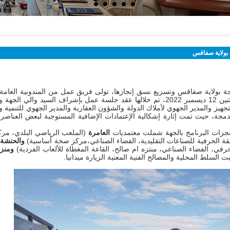
مشاريع برنامج التنمية المندمجة بولاية صفاقس
ة بولاية صفاقس
مجة بولاية صفاقس وتسريع نسق إنجازها، تولى فريق عمل من المندوبية العامة
المدير العام القيام بزيارة عمل للجهة يوم الإثنين 12 ديسمبر 2022، تم خلالها عقد جلسة عمل بإشراف السيد والي
لتجهيز والمدير الجهوي لأملاك الدولة والشؤون العقارية والمدير الجهوي للتنمية 
دمجة، حيث تمت إثارة إشكالية الإعتمادات الإضافية المستوجبة لبعض العناصر 
منجزات البرنامج بالجهة شملت معتمديات
العامرة
(الملعب الرياضي البلدي، مر
ة الحرفية للصناعات التقليدية، الفضاء الصناعي،مركز صحة أساسية)
والحنشة
(
ي، الفضاء الصناعي، منتزه ام صالح، القاعة المغطاة للألعاب الفردية)
ومنز
السلط المحلية والمصالح الفنية المعنية الزيارة ميدانيا.