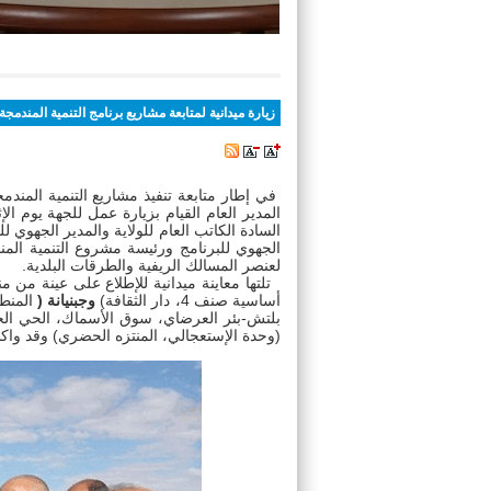
أنتم هنا :
الاستقبال
> > زيارة ميدانية لمتابعة 
زيارة ميدانية لمتابعة مشاريع برنامج التنمية المندمج
في إطار متابعة تنفيذ مشاريع التنمية المند
السادة الكاتب العام للولاية والمدير الجهوي ل
الجهوي للبرنامج ورئيسة مشروع التنمية المن
لعنصر المسالك الريفية والطرقات البلدية.
تلتها معاينة ميدانية للإطلاع على عينة من 
أساسية صنف 4، دار الثقافة)
وجبنيانة (
المنطق
بلتش-بئر العرضاي، سوق الأسماك، الحي الحرف
(وحدة الإستعجالي، المنتزه الحضري) وقد واكبت 