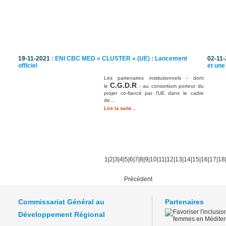
19-11-2021
: ENI CBC MED « CLUSTER » (UE) : Lancement
02-11
officiel
et une
Les partenaires institutionnels - dont
C.G.D.R
le
- au consortium porteur du
projet co-fiancé par l’UE dans le cadre
de...
Lire la suite...
1
|
2
|
3
|
4
|
5
|
6
|
7
|
8
|
9
|
10
|
11
|
12
|
13
|
14
|
15
|
16
|
17
|
18
Précédent
Commissariat Général au
Partenaires
Développement Régional