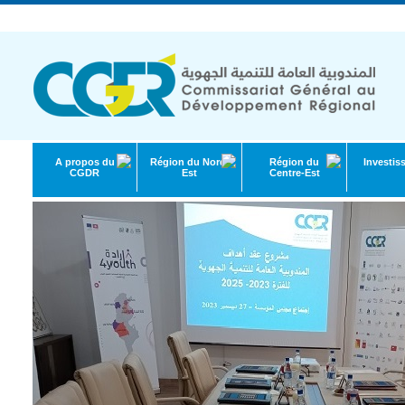
République Tunisienne | Ministère de l'Économie et de la Planification
A propos du
Région du Nord-
Région du
Investis
CGDR
Est
Centre-Est