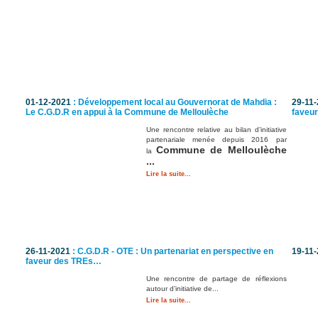
01-12-2021
: Développement local au Gouvernorat de Mahdia :
29-11
Le C.G.D.R en appui à la Commune de Melloulèche
faveu
Une rencontre relative au bilan d’initiative
partenariale menée depuis 2016 par
Commune de Melloulèche
la
...
Lire la suite...
26-11-2021
: C.G.D.R - OTE : Un partenariat en perspective en
19-11
faveur des TREs…
Une rencontre de partage de réflexions
autour d’initiative de...
Lire la suite...