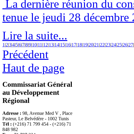
La dernière réunion du cons
tenue le jeudi 28 décembre
Lire la suite...
1
|
2
|
3
|
4
|
5
|
6
|
7
|
8
|
9
|
10
|
11
|
12
|
13
|
14
|
15
|
16
|
17
|
18
|
19
|
20
|
21
|
22
|
23
|
24
|
25
|
26
|
27
|
Précédent
Haut de page
Commissariat Général
au Développement
Régional
Adresse :
98, Avenue Med V , Place
Pasteur, Le Belvédère - 1002 Tunis
Tél :
(+216) 71 799 454 - (+216) 71
848 982