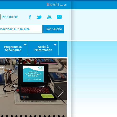
English |
عربي
Plan du site
Programmes
Accès à
Spécifiques
l'Information