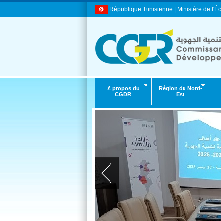
République Tunisienne | Ministère de l'Éc
A propos du
Région du Nord-
CGDR
Est