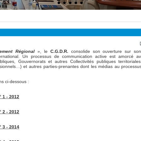
ion > Revue du Développment Régional
ement Régional
», le
C.G.D.R.
consolide son ouverture sur son
 international. Un processus de communication active est amorcé a
ques, Gouvernorats et autres Collectivités publiques territoriale
essionnels…) et autres parties-prenantes dont les médias au processu
ens ci-dessous :
 1 - 2012
 2 - 2012
 3 - 2014