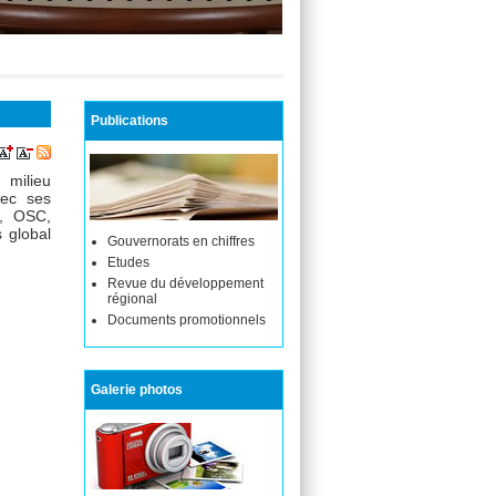
Publications
 milieu
vec ses
s, OSC,
s global
Gouvernorats en chiffres
Etudes
Revue du développement
régional
Documents promotionnels
Galerie photos