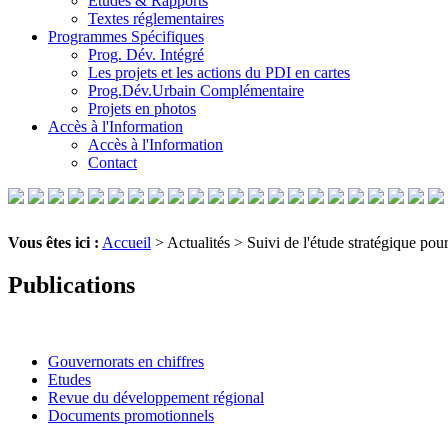
Etudes & Rapports
Textes réglementaires
Programmes Spécifiques
Prog. Dév. Intégré
Les projets et les actions du PDI en cartes
Prog.Dév.Urbain Complémentaire
Projets en photos
Accès à l'Information
Accès à l'Information
Contact
Vous êtes ici :
Accueil
> Actualités > Suivi de l'étude stratégique p
Publications
Gouvernorats en chiffres
Etudes
Revue du développement régional
Documents promotionnels