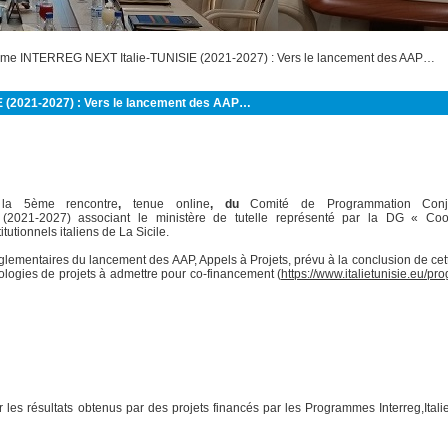
amme INTERREG NEXT Italie-TUNISIE (2021-2027) : Vers le lancement des AAP…
(2021-2027) : Vers le lancement des AAP…
à
la 5ème rencontre
,
tenue online
,
du
Comité de Programmation Conj
2021-2027) associant le ministère de tutelle représenté par la DG « Coo
tutionnels italiens de La Sicile.
règlementaires du lancement des AAP, Appels à Projets, prévu à la conclusion de ce
ologies de projets à admettre pour co-financement (
https://www.italietunisie.eu/p
ur les résultats obtenus par des projets financés par les Programmes Interreg,Itali