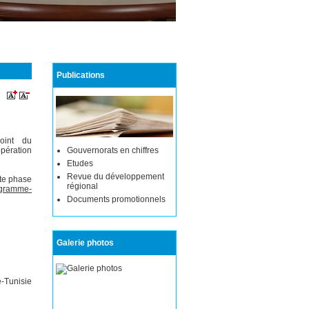
Publications
oint du
pération
Gouvernorats en chiffres
Etudes
Revue du développement
tte phase
régional
rogramme-
Documents promotionnels
Galerie photos
e-Tunisie