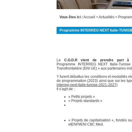
Vous êtes ici :
Accueil
> Actualités > Progr
Programme INTERREG NEXT Italie-TUNISIE 
Le
C.G.D.R vient de prendre part 
Programme INTERREG NEXT Italie-Tunisie (
Transfrontalière (ENI UE) » aux partenaires insti
Y furent débattus les conditions et modalités 
de programmation (2023) ainsi que sur les typ
interreg-next-italie-tunisie-2021-2027
)
Il s’agit de :
« Petits projets »
« Projets standards »
« Projets de capitalisation », fondés s
etENPI/ENI CBC Med.