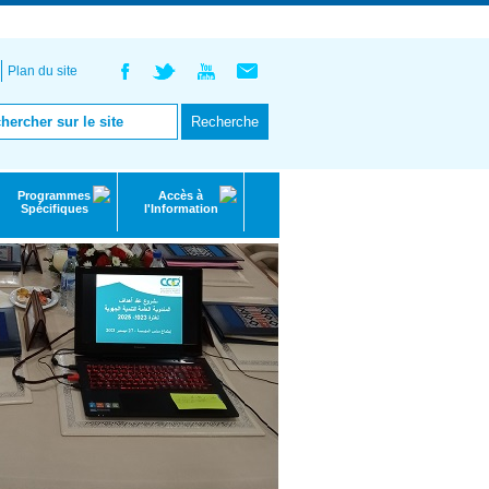
English |
عربي
Plan du site
Programmes
Accès à
Spécifiques
l'Information