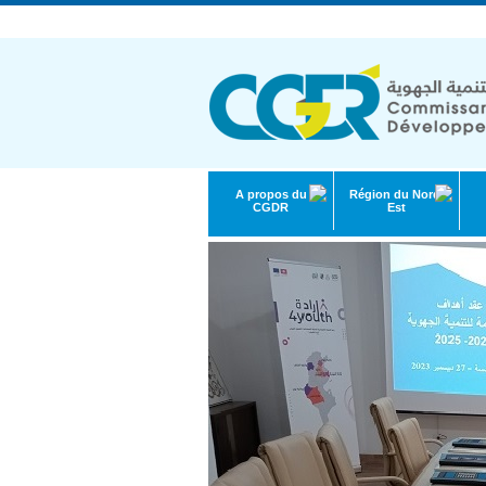
République Tunisienne | Ministère de l'Éc
A propos du
Région du Nord-
CGDR
Est