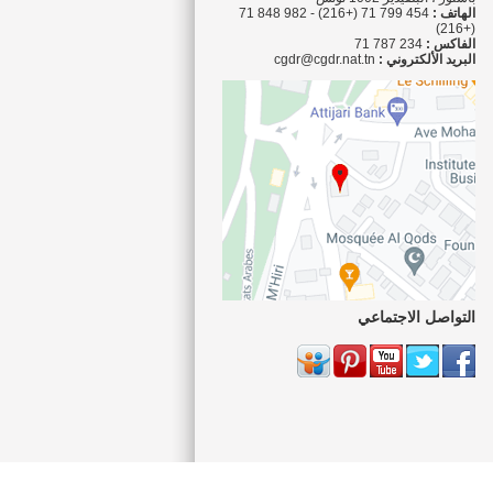
الهاتف :
454 799 71 (+216) - 982 848 71
(+216)
الفاكس :
234 787 71
البريد الألكتروني :
cgdr@cgdr.nat.tn
التواصل الاجتماعي