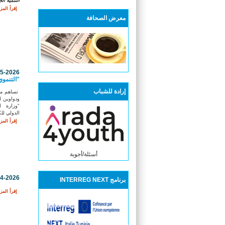
التنمية ال
إقرأ المزي
معرض الصحافة
05-2026
"التنموي
إرادة للشباب
تساهم مشا
ودواوين ا
"وزارة ا
الدولي للك
إقرأ المزي
أسئلة/أجوبة
04-2026
برنامج INTERREG NEXT
إقرأ المزي