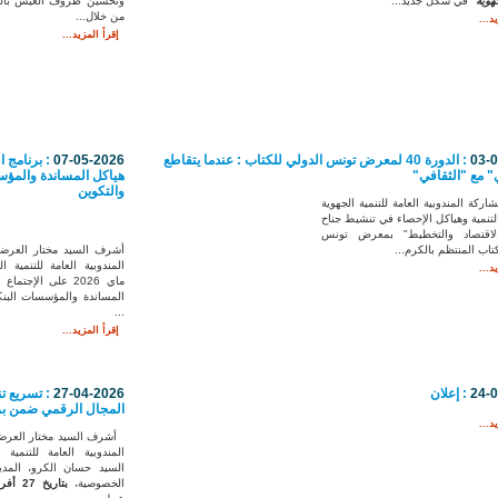
وتحسين ظروف العيش بالمن
جهوية
" في شكل جديد...
من خلال...
د...
إقرأ المزيد...
03-
: الدورة 40 لمعرض تونس الدولي للكتاب : عندما يتقاطع
07-05-2026
: برنامج ا
" مع "الثقافي"
هياكل المساندة والمؤسس
والتكوين
ركة المندوبية العامة للتنمية الجهوية
لتنمية وهياكل الإحصاء في تنشيط جناح
لاقتصاد والتخطيط" بمعرض تونس
تاب المنتظم بالكرم...
أشرف السيد مختار العرضا
د...
ماي 2026 على الإجت
المساندة والمؤسسات البنك
...
إقرأ المزيد...
24-
: إعلان
27-04-2026
: تسريع ت
المجال الرقمي ضمن برن
د...
أشرف السيد مختار العرضا
المندوبية العامة للتنمية ال
السيد حسان الكرو، المدي
الخصوصية،
بتاريخ
27 أفريل 2026