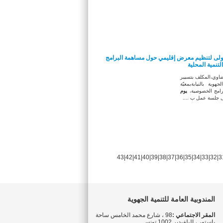
أولى لتنظيم معرض إقليمي حول مساهمة البرامج
تنمية المحلية
اوي،
المكلف بتسيير
جهوية بالنيابة
بمعيّة
رامج الخصوصية
،
يوم
 جلسة عمل ب ....
43
|
42
|
41
|
40
|
39
|
38
|
37
|
36
|
35
|
34
|
33
|
32
|
3
المندوبية العامة للتنمية الجهوية
المقر الاجتماعي :
98 ، شارع محمد الخامس ساحة
باستور ، البلفيدير 1002 تونس