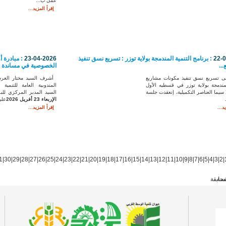
عمل ب...
إقرأ المزيد...
22-
: برنامج التنمية المندمجة بولاية توزر : تسريع نسق تنفيذ
23-04-2026
: مبادرة 
...
الخصوصية في مساندة ال
 تسريع نسق تنفيذ مكونات مشاريع
أشرف السيد
مختار العرض
لمندمجة بولاية توزر في قسطيه الأول
المندوبية العامة للتنمية ال
ا سيما العناصر التكميلية، إنعقدت جلسة
السيد
المدير المركزي للب
الإربعاء 23 أفريل 2026
على
د...
إقرأ المزيد...
1
|
30
|
29
|
28
|
27
|
26
|
25
|
24
|
23
|
22
|
21
|
20
|
19
|
18
|
17
|
16
|
15
|
14
|
13
|
12
|
11
|
10
|
9
|
8
|
7
|
6
|
5
|
4
|
3
|
2
|
فحة
سابقة