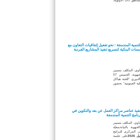
اطق ذات الأولوية،
لتنمية المندمجة : نحو تفعيل إتفاقيات التعاون مع
ات البنكية لتسريع تنفيذ المشاريع الفردية
وي، المكلف بتسيير
المندوبية العامة للتنمية الجهوية، الخميس 07
ماع الدوري "للجنة هياكل
ية العمومية" بحضور
نفيذ عناصر مراكز العمل عن بعد والتكوين في
امج التنمية المندمجة
وي، المكلف بتسيير
جهوية بالنيابةبمعيّة
ر المركزي للبرامج
على جلسة