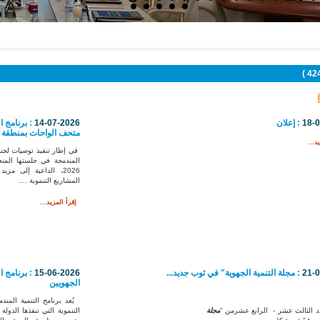
18-
: إعلان
14-07-2026
: برنامج 
متحف الواحات بمنطقة ت
د...
في إطار تنفيذ توصيات لجنة 
2026، الداعية إلى مزي
المشاريع التنموية ....
إقرأ المزيد...
21-
: مجلة التنمية الجهوية" في ثوب جديد...
15-06-2026
: برنامج ا
الجهويين
يُعد برنامج التنمية المند
التنموية التي تنفذها الدولة 
د الثالث عشر
-
الرابع عشرمن "
مجلة