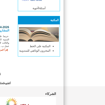
أسئلة/أجوبة
المكتبة
04-2026
المشاريع
حرصا على
التنمية ا
والثالث ل
المكتبة على الخط
عمل ب...
إقرأ المزي
المخزون الوثائقي للمندوبية
1
أعلى الص
الصفحة ال
الشركاء