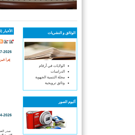
أنتم هنا :
الاستقبال
الأخبار (424 )
الوثائق و النشريات
07-2026
إقرأ المزي
الولايات في أرقام
الدراسات
مجلة التنمية الجهوية
وثائق ترويجية
ألبوم الصور
04-2026
صدر العد