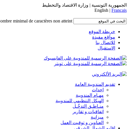
الجمهورية التونسية | وزارة الاقتصاد والتخطيط
English |
Français
ombre minimal de caractères non atteint.
خريطة الموقع
مواقع مفيدة
للاتصال بنا
الاستقبال
تقديم المندوبية العامة
احداث
مهـام المندوبية
الهيكل التنظيمي للمندوبية
منـاطـق التدخّـل
اتفاقيات و تقارير
ميزانية
العناوين و توقيت العمل
إقليم الشمال الشرقي