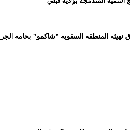
التنمية المندمجة بولاية قبلي
اق تهيئة المنطقة السقوية "شاكمو" بحامة الجري