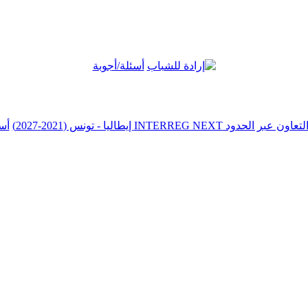
أسئلة/أجوبة
أس